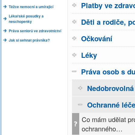
Platby ve zdravo
Těžce nemocní a umírající
Lékařské posudky a
Děti a rodiče, p
neschopenky
Práva seniorů ve zdravotnictví
Očkování
Jak si sehnat právníka?
Léky
Práva osob s d
Nedobrovolná 
Ochranné léče
Co mám udělat pro
ochranného…