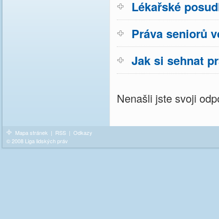
Lékařské posud
Práva seniorů v
Jak si sehnat p
Nenašli jste svoji o
Mapa stránek
|
RSS
|
Odkazy
© 2008 Liga lidských práv