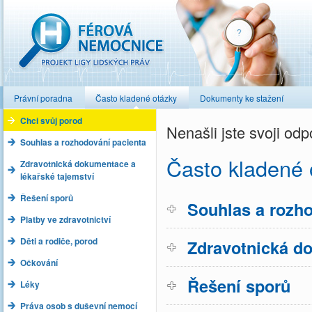
Férová nemocnice
Právní poradna
Často kladené otázky
Dokumenty ke stažení
Chci svůj porod
Nenašli jste svoji o
Souhlas a rozhodování pacienta
Často kladené 
Zdravotnická dokumentace a
lékařské tajemství
Řešení sporů
Souhlas a rozho
Platby ve zdravotnictví
Děti a rodiče, porod
Zdravotnická do
Očkování
Řešení sporů
Léky
Práva osob s duševní nemocí