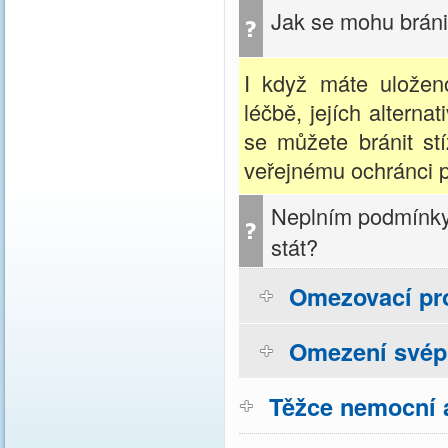
Jak se mohu bráni
I když máte uložen
léčbě, jejích alterna
se můžete bránit st
veřejnému ochránci p
Neplním podmínky
stát?
Omezovací pr
Omezení svép
Těžce nemocní a