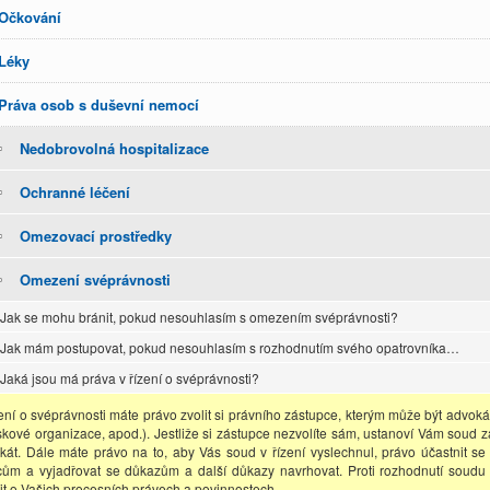
Očkování
Léky
Práva osob s duševní nemocí
Nedobrovolná hospitalizace
Ochranné léčení
Omezovací prostředky
Omezení svéprávnosti
Jak se mohu bránit, pokud nesouhlasím s omezením svéprávnosti?
Jak mám postupovat, pokud nesouhlasím s rozhodnutím svého opatrovníka…
Jaká jsou má práva v řízení o svéprávnosti?
zení o svéprávnosti máte právo zvolit si právního zástupce, kterým může být advokát
skové organizace, apod.). Jestliže si zástupce nezvolíte sám, ustanoví Vám soud z
kát. Dále máte právo na to, aby Vás soud v řízení vyslechnul, právo účastnit se
cům a vyjadřovat se důkazům a další důkazy navrhovat. Proti rozhodnutí soud
it o Vašich procesních právech a povinnostech.