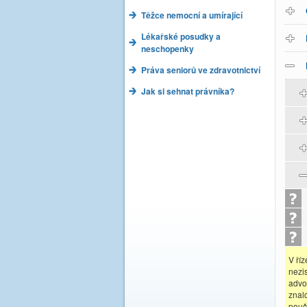
Těžce nemocní a umírající
Lékařské posudky a
neschopenky
Práva seniorů ve zdravotnictví
Jak si sehnat právníka?
V ří
nezi
advo
znal
pouč