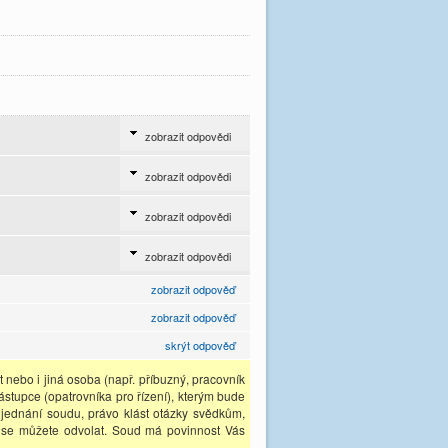
zobrazit odpovědi
zobrazit odpovědi
zobrazit odpovědi
zobrazit odpovědi
zobrazit odpověď
zobrazit odpověď
skrýt odpověď
 nebo i jiná osoba (např. příbuzný, pracovník
ástupce (opatrovníka pro řízení), kterým bude
 jednání soudu, právo klást otázky svědkům,
u se můžete odvolat. Soud má povinnost Vás