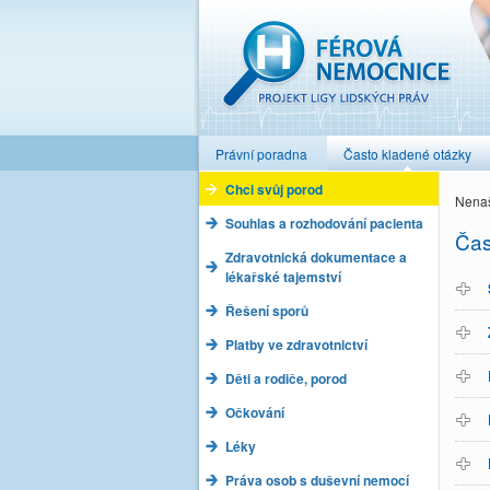
Férová nemocnice
Právní poradna
Často kladené otázky
Chci svůj porod
Nenaš
Souhlas a rozhodování pacienta
Čas
Zdravotnická dokumentace a
lékařské tajemství
Řešení sporů
Platby ve zdravotnictví
Děti a rodiče, porod
Očkování
Léky
Práva osob s duševní nemocí