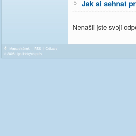
Jak si sehnat p
Nenašli jste svoji o
Mapa stránek
|
RSS
|
Odkazy
© 2008 Liga lidských práv