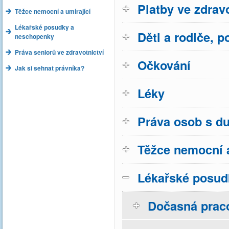
Platby ve zdravo
Těžce nemocní a umírající
Lékařské posudky a
Děti a rodiče, p
neschopenky
Práva seniorů ve zdravotnictví
Očkování
Jak si sehnat právníka?
Léky
Práva osob s d
Těžce nemocní a
Lékařské posud
Dočasná prac