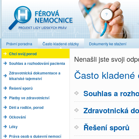
Férová nemocnice
Právní poradna
Často kladené otázky
Dokumenty ke stažení
Chci svůj porod
Nenašli jste svoji o
Souhlas a rozhodování pacienta
Často kladené 
Zdravotnická dokumentace a
lékařské tajemství
Řešení sporů
Souhlas a rozho
Platby ve zdravotnictví
Děti a rodiče, porod
Zdravotnická do
Očkování
Řešení sporů
Léky
Práva osob s duševní nemocí