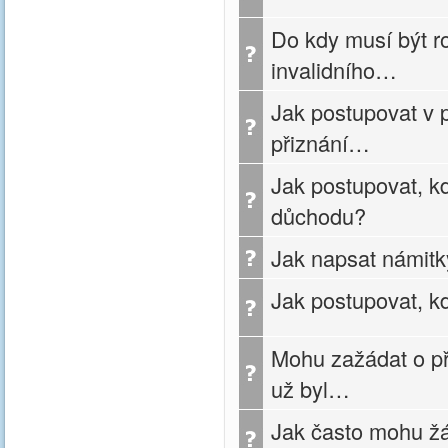
Do kdy musí být r
invalidního…
Jak postupovat v 
přiznání…
Jak postupovat, k
důchodu?
Jak napsat námitk
Jak postupovat, k
Mohu zažádat o př
už byl…
Jak často mohu žá