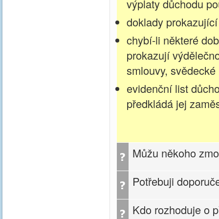
výplaty důchodu po
doklady prokazující
chybí-li některé dob
prokazují výdělečno
smlouvy, svědecké p
evidenční list důch
předkládá jej zam
Můžu někoho zmocn
Potřebuji doporuč
Kdo rozhoduje o p