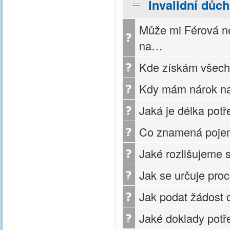
Invalidní důc
Může mi Férová ne
na…
Kde získám všech
Kdy mám nárok na
Jaká je délka potř
Co znamená pojem 
Jaké rozlišujeme 
Jak se určuje pro
Jak podat žádost 
Jaké doklady potře