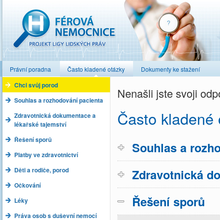
Férová nemocnice
Právní poradna
Často kladené otázky
Dokumenty ke stažení
Chci svůj porod
Nenašli jste svoji o
Souhlas a rozhodování pacienta
Často kladené 
Zdravotnická dokumentace a
lékařské tajemství
Řešení sporů
Souhlas a rozho
Platby ve zdravotnictví
Děti a rodiče, porod
Zdravotnická do
Očkování
Řešení sporů
Léky
Práva osob s duševní nemocí