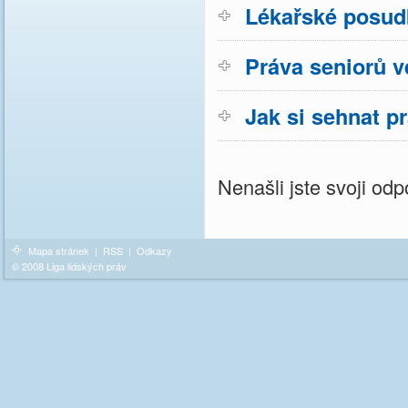
Lékařské posud
Práva seniorů v
Jak si sehnat p
Nenašli jste svoji o
Mapa stránek
|
RSS
|
Odkazy
© 2008 Liga lidských práv