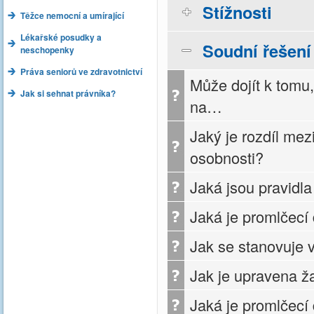
Stížnosti
Těžce nemocní a umírající
Lékařské posudky a
Soudní řešení
neschopenky
Práva seniorů ve zdravotnictví
Může dojít k tomu,
Jak si sehnat právníka?
na…
Jaký je rozdíl me
osobnosti?
Jaká jsou pravidl
Jaká je promlčecí
Jak se stanovuje 
Jak je upravena ž
Jaká je promlčecí