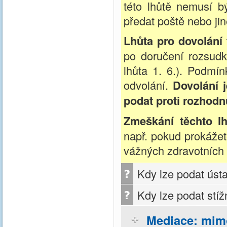
této lhůtě nemusí b
předat poště nebo ji
Lhůta pro dovolání 
po doručení rozsudk
lhůta 1. 6.). Podmí
odvolání.
Dovolání 
podat proti rozhodn
Zmeškání těchto lh
např. pokud prokážet
vážných zdravotních
Kdy lze podat ústa
Kdy lze podat stí
Mediace: mim