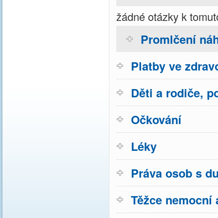
žádné otázky k tomut
Promlčení náh
Platby ve zdravo
Děti a rodiče, p
Očkování
Léky
Práva osob s d
Těžce nemocní a