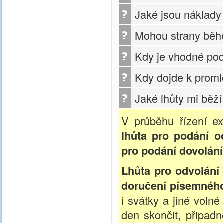
Jaké jsou náklady
Mohou strany běhe
Kdy je vhodné pod
Kdy dojde k proml
Jaké lhůty mi běž
V průběhu řízení exi
lhůta pro podání 
pro podání dovolán
Lhůta pro odvolání 
doručení písemného
i svátky a jiné voln
den skončit, připadn