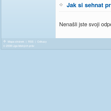
Jak si sehnat p
Nenašli jste svoji o
Mapa stránek
|
RSS
|
Odkazy
© 2008 Liga lidských práv