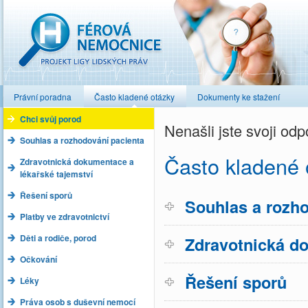
Férová nemocnice
Právní poradna
Často kladené otázky
Dokumenty ke stažení
Chci svůj porod
Nenašli jste svoji o
Souhlas a rozhodování pacienta
Často kladené 
Zdravotnická dokumentace a
lékařské tajemství
Řešení sporů
Souhlas a rozho
Platby ve zdravotnictví
Děti a rodiče, porod
Zdravotnická do
Očkování
Řešení sporů
Léky
Práva osob s duševní nemocí