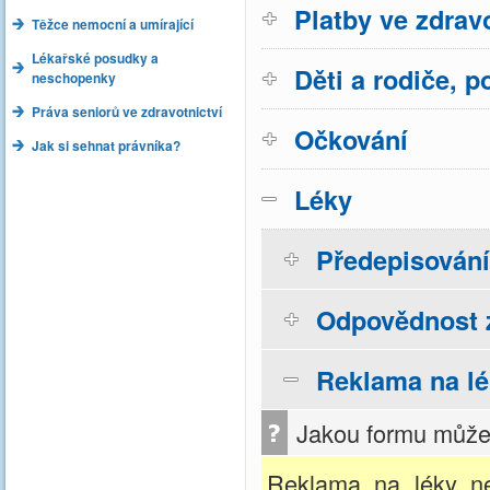
Platby ve zdravo
Těžce nemocní a umírající
Lékařské posudky a
Děti a rodiče, p
neschopenky
Práva seniorů ve zdravotnictví
Očkování
Jak si sehnat právníka?
Léky
Předepisování
Odpovědnost z
Reklama na l
Jakou formu může 
Reklama na léky ne