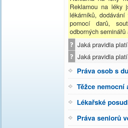
Reklamou na léky j
lékárníků, dodávání 
pomocí darů, sout
odborných seminářů a
Jaká pravidla pla
Jaká pravidla pla
Práva osob s d
Těžce nemocní a
Lékařské posud
Práva seniorů v