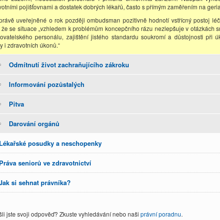
votními pojišťovnami a dostatek dobrých lékařů, často s přímým zaměřením na geriat
právě uveřejněné o rok později ombudsman pozitivně hodnotí vstřícný postoj l
, že se situace „vzhledem k problémům koncepčního rázu nezlepšuje v otázkách sn
řovatelského personálu, zajištění jistého standardu soukromí a důstojnosti př
y i zdravotních úkonů.“
Odmítnutí život zachraňujícího zákroku
Informování pozůstalých
Pitva
Darování orgánů
Lékařské posudky a neschopenky
Práva seniorů ve zdravotnictví
Jak si sehnat právníka?
li jste svoji odpověď? Zkuste vyhledávání nebo naši
právní poradnu
.