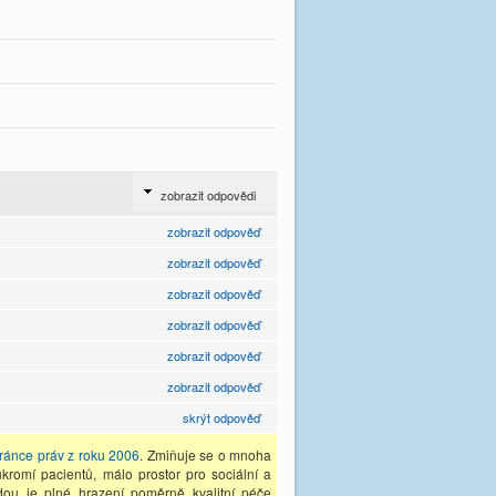
zobrazit odpovědi
zobrazit odpověď
zobrazit odpověď
zobrazit odpověď
zobrazit odpověď
zobrazit odpověď
zobrazit odpověď
skrýt odpověď
ránce práv z roku 2006
. Zmiňuje se o mnoha
kromí pacientů, málo prostor pro sociální a
odou je plné hrazení poměrně kvalitní péče