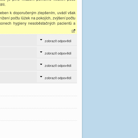
rii.
éčeben k doporučeným zlepšením, uvádí však
ížení počtu lůžek na pokojích, zvýšení počtu
i úkonech hygieny nesoběstačných pacientů a
zobrazit odpovědi
zobrazit odpovědi
zobrazit odpovědi
zobrazit odpovědi