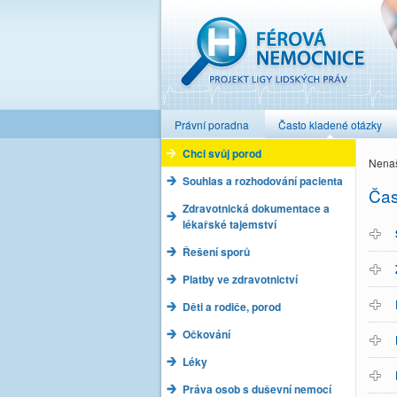
Férová nemocnice
Právní poradna
Často kladené otázky
Chci svůj porod
Nenaš
Souhlas a rozhodování pacienta
Čas
Zdravotnická dokumentace a
lékařské tajemství
Řešení sporů
Platby ve zdravotnictví
Děti a rodiče, porod
Očkování
Léky
Práva osob s duševní nemocí