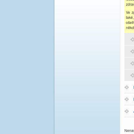
zdra
Ve z
také
ošet
někd
Nenaš