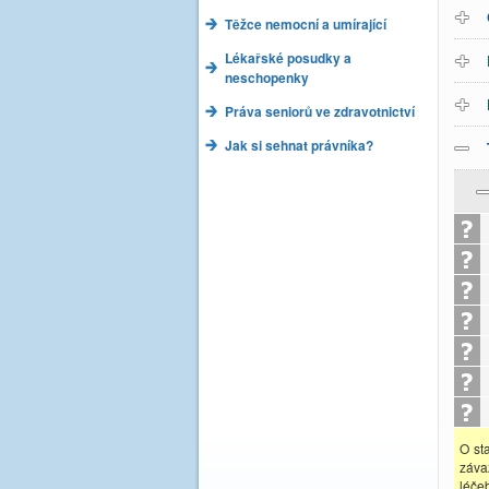
Těžce nemocní a umírající
Lékařské posudky a
neschopenky
Práva seniorů ve zdravotnictví
Jak si sehnat právníka?
O st
záva
léče