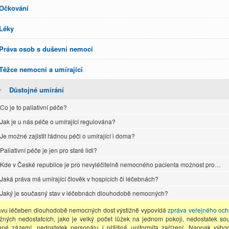
Očkování
Léky
Práva osob s duševní nemocí
Těžce nemocní a umírající
Důstojné umírání
Co je to paliativní péče?
Jak je u nás péče o umírající regulována?
Je možné zajistit řádnou péči o umírající i doma?
Paliativní péče je jen pro staré lidi?
Kde v České republice je pro nevyléčitelně nemocného pacienta možnost pro…
Jaká práva má umírající člověk v hospicích či léčebnách?
Jaký je současný stav v léčebnách dlouhodobě nemocných?
avu léčeben dlouhodobě nemocných dost výstižně vypovídá
zpráva veřejného och
žných nedostatcích, jako je velký počet lůžek na jednom pokoji, nedostatek sou
bné zázemí, nedostatek personálu i přílišná uniformita zařízení. Naopak výh