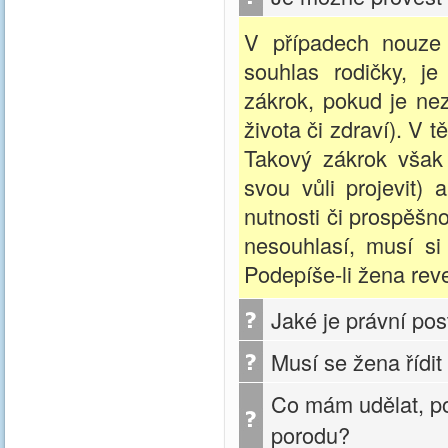
V případech nouze 
souhlas rodičky, j
zákrok, pokud je nez
života či zdraví). V 
Takový zákrok však 
svou vůli projevit)
nutnosti či prospěšn
nesouhlasí, musí si
Podepíše-li žena rev
Jaké je právní po
Musí se žena řídit
Co mám udělat, po
porodu?