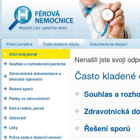
Férová nemocnice
Právní poradna
Často kladené otázky
Dokumenty ke stažení
Chci svůj porod
Nenašli jste svoji o
Souhlas a rozhodování pacienta
Často kladené 
Zdravotnická dokumentace a
lékařské tajemství
Řešení sporů
Souhlas a rozho
Platby ve zdravotnictví
Děti a rodiče, porod
Zdravotnická do
Očkování
Řešení sporů
Léky
Práva osob s duševní nemocí