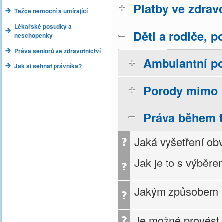
Platby ve zdravo
Těžce nemocní a umírající
Lékařské posudky a
Děti a rodiče, p
neschopenky
Práva seniorů ve zdravotnictví
Ambulantní p
Jak si sehnat právníka?
Porody mimo 
Práva během t
Jaká vyšetření ob
Jak je to s výběr
Jakým způsobem b
Je možné provést 