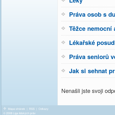
Léky
Práva osob s d
Těžce nemocní a
Lékařské posud
Práva seniorů v
Jak si sehnat p
Nenašli jste svoji o
Mapa stránek
|
RSS
|
Odkazy
© 2008 Liga lidských práv