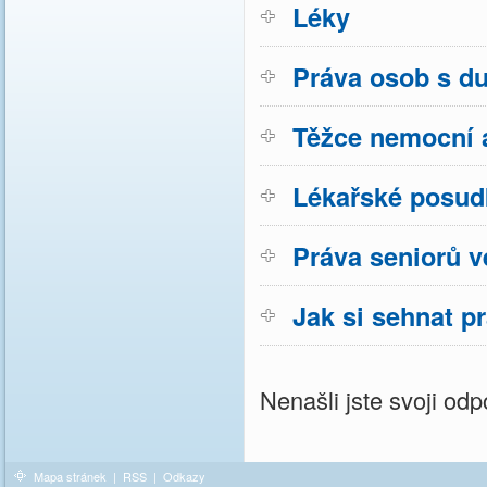
Léky
Práva osob s d
Těžce nemocní a
Lékařské posud
Práva seniorů v
Jak si sehnat p
Nenašli jste svoji o
Mapa stránek
|
RSS
|
Odkazy