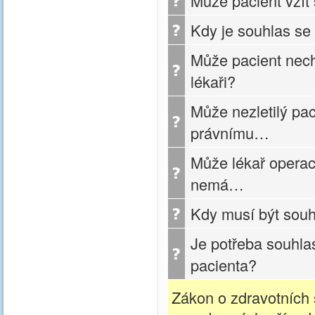
Může pacient vzít
Kdy je souhlas se
Může pacient nech
lékaři?
Může nezletilý pa
právnímu…
Může lékař operaci
nemá…
Kdy musí být sou
Je potřeba souhla
pacienta?
Zákon o zdravotních 