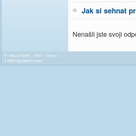
Jak si sehnat p
Nenašli jste svoji o
Mapa stránek
|
RSS
|
Odkazy
© 2008 Liga lidských práv