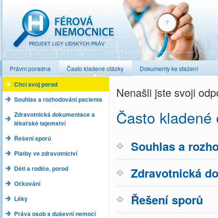
Férová nemocnice
Právní poradna
Často kladené otázky
Dokumenty ke stažení
Chci svůj porod
Nenašli jste svoji o
Souhlas a rozhodování pacienta
Často kladené 
Zdravotnická dokumentace a
lékařské tajemství
Řešení sporů
Souhlas a rozho
Platby ve zdravotnictví
Děti a rodiče, porod
Zdravotnická do
Očkování
Řešení sporů
Léky
Práva osob s duševní nemocí