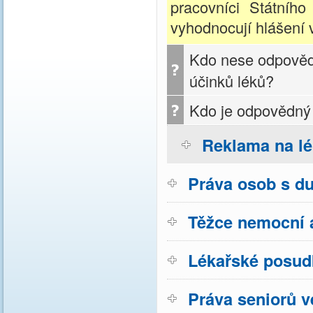
pracovníci Státního
vyhodnocují hlášení 
Kdo nese odpověd
účinků léků?
Kdo je odpovědný 
Reklama na l
Práva osob s d
Těžce nemocní a
Lékařské posud
Práva seniorů v