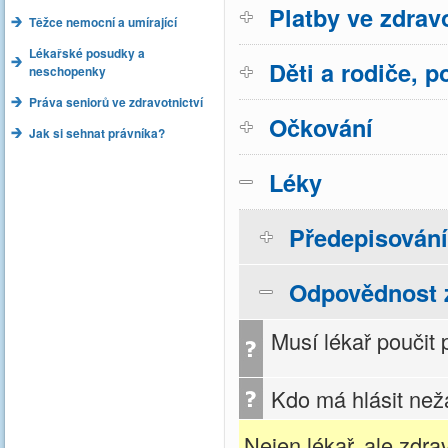
Platby ve zdravo
Těžce nemocní a umírající
Lékařské posudky a
Děti a rodiče, p
neschopenky
Práva seniorů ve zdravotnictví
Očkování
Jak si sehnat právníka?
Léky
Předepisování
Odpovědnost z
Musí lékař poučit
Kdo má hlásit než
Nejen lékař, ale zdrav