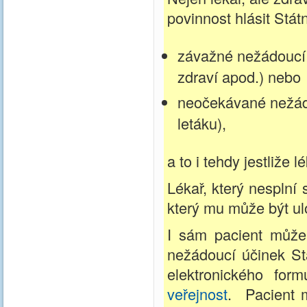
povinnost hlásit Stát
závažné nežádoucí 
zdraví apod.) nebo
neočekávané nežádo
letáku),
a to i tehdy jestliže 
Lékař, který nesplní
který mu může být u
I sám pacient může
nežádoucí účinek Stá
elektronického fo
veřejnost
. Pacient m