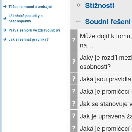
Stížnosti
Těžce nemocní a umírající
Lékařské posudky a
Soudní řešení
neschopenky
Práva seniorů ve zdravotnictví
Může dojít k tomu,
Jak si sehnat právníka?
na…
Jaký je rozdíl me
osobnosti?
Jaká jsou pravidl
Jaká je promlčecí
Jak se stanovuje 
Jak je upravena ž
Jaká je promlčecí