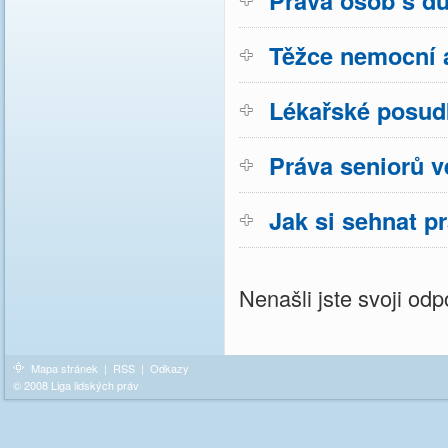
Práva osob s d
Těžce nemocní a
Lékařské posud
Práva seniorů v
Jak si sehnat p
Nenašli jste svoji o
Mapa stránek
|
RSS
|
Odkazy
© 2008 Liga lidských práv