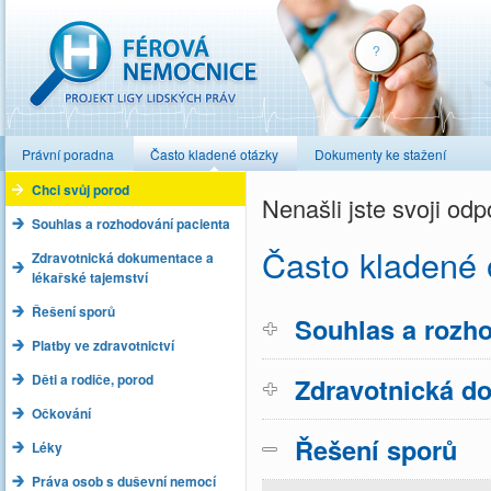
Férová nemocnice
Právní poradna
Často kladené otázky
Dokumenty ke stažení
Chci svůj porod
Nenašli jste svoji o
Souhlas a rozhodování pacienta
Často kladené 
Zdravotnická dokumentace a
lékařské tajemství
Řešení sporů
Souhlas a rozho
Platby ve zdravotnictví
Děti a rodiče, porod
Zdravotnická do
Očkování
Řešení sporů
Léky
Práva osob s duševní nemocí