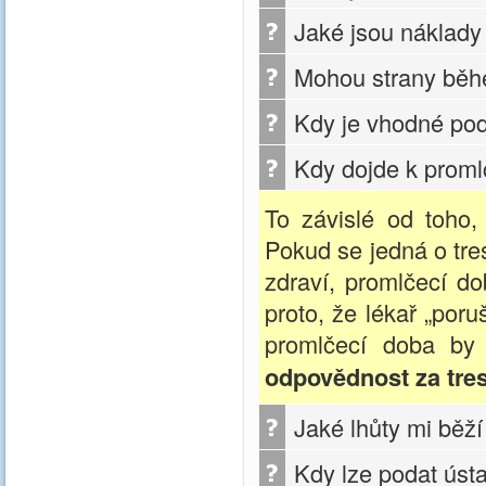
Jaké jsou náklady
Mohou strany běhe
Kdy je vhodné pod
Kdy dojde k proml
To závislé od toho,
Pokud se jedná o tre
zdraví, promlčecí do
proto, že lékař „poru
promlčecí doba by
odpovědnost za trest
Jaké lhůty mi běž
Kdy lze podat ústa