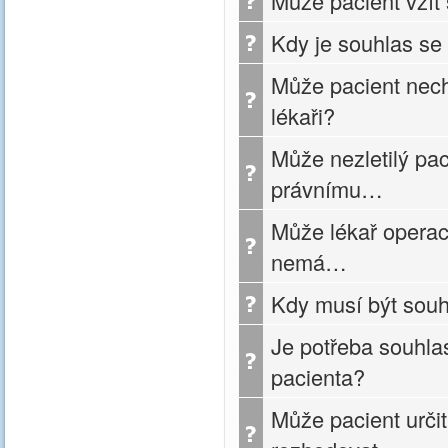
Může pacient vzít
Kdy je souhlas se
Může pacient nech
lékaři?
Může nezletilý pa
právnímu…
Může lékař operaci
nemá…
Kdy musí být sou
Je potřeba souhla
pacienta?
Může pacient urči