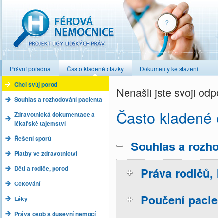
Férová nemocnice
Právní poradna
Často kladené otázky
Dokumenty ke stažení
Chci svůj porod
Nenašli jste svoji o
Souhlas a rozhodování pacienta
Často kladené 
Zdravotnická dokumentace a
lékařské tajemství
Řešení sporů
Souhlas a rozho
Platby ve zdravotnictví
Děti a rodiče, porod
Práva rodičů, 
Očkování
Poučení pacie
Léky
Práva osob s duševní nemocí