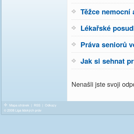
Těžce nemocní a
Lékařské posud
Práva seniorů v
Jak si sehnat p
Nenašli jste svoji o
Mapa stránek
|
RSS
|
Odkazy
© 2008 Liga lidských práv