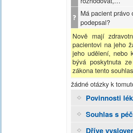
rozhodovat,…
Má pacient právo 
podepsal?
Nově mají zdravotn
pacientovi na jeho ž
jeho udělení, nebo 
bývá poskytnuta ze
zákona tento souhla
žádné otázky k tomut
Povinnosti lé
Souhlas s péčí
Dříve vyslove