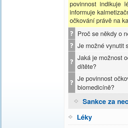
povinnost indikuje 
informuje kalmetizač
očkování právě na k
Proč se někdy o ne
Je možné vynutit s
Jaká je možnost o
dítěte?
Je povinnost očko
biomedicíně?
Sankce za ne
Léky