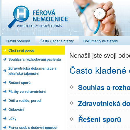
Férová nemocnice
Právní poradna
Často kladené otázky
Dokumenty ke stažení
Chci svůj porod
Nenašli jste svoji o
Souhlas a rozhodování pacienta
Často kladené 
Zdravotnická dokumentace a
lékařské tajemství
Řešení sporů
Souhlas a rozho
Platby ve zdravotnictví
Děti a rodiče, porod
Zdravotnická do
Očkování
Řešení sporů
Léky
Práva osob s duševní nemocí