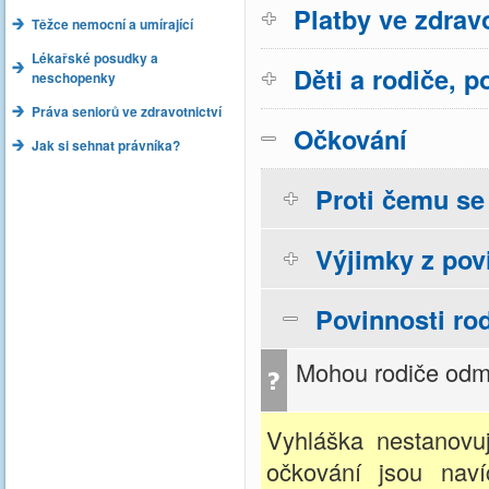
Platby ve zdravo
Těžce nemocní a umírající
Lékařské posudky a
Děti a rodiče, p
neschopenky
Práva seniorů ve zdravotnictví
Očkování
Jak si sehnat právníka?
Proti čemu se
Výjimky z pov
Povinnosti ro
Mohou rodiče odmí
Vyhláška nestanovuj
očkování jsou naví