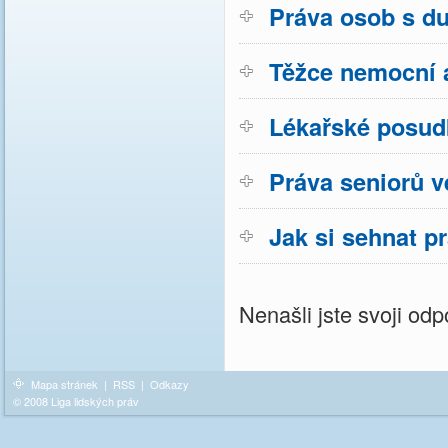
Práva osob s d
Těžce nemocní a
Lékařské posud
Práva seniorů v
Jak si sehnat p
Nenašli jste svoji o
Mapa stránek
|
RSS
|
Odkazy
© 2008 Liga lidských práv