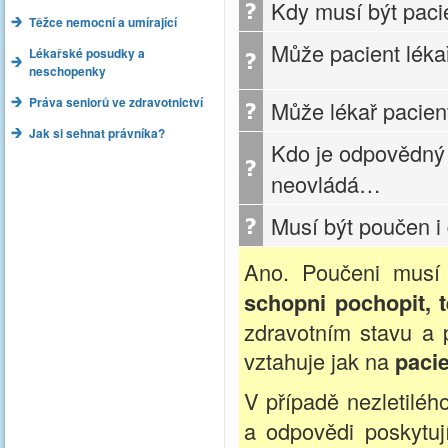
Kdy musí být paci
Těžce nemocní a umírající
Může pacient lékař
Lékařské posudky a
neschopenky
Práva seniorů ve zdravotnictví
Může lékař pacien
Jak si sehnat právníka?
Kdo je odpovědný z
neovládá…
Musí být poučen i
Ano. Poučeni musí 
schopni pochopit, 
zdravotním stavu a 
vztahuje jak na
paci
V případě nezletiléh
a odpovědi poskytu