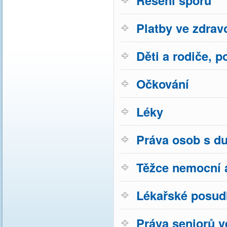
Řešení sporů
Platby ve zdravo
Děti a rodiče, p
Očkování
Léky
Práva osob s d
Těžce nemocní a
Lékařské posud
Práva seniorů v