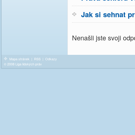
Jak si sehnat p
Nenašli jste svoji o
Mapa stránek
|
RSS
|
Odkazy
© 2008 Liga lidských práv