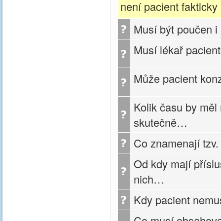
není pacient faktick
Musí být poučen i
Musí lékař pacient
Může pacient konzu
Kolik času by měl 
skutečně…
Co znamenají tzv.
Od kdy mají příslu
nich…
Kdy pacient nemu
Co musí obsahova