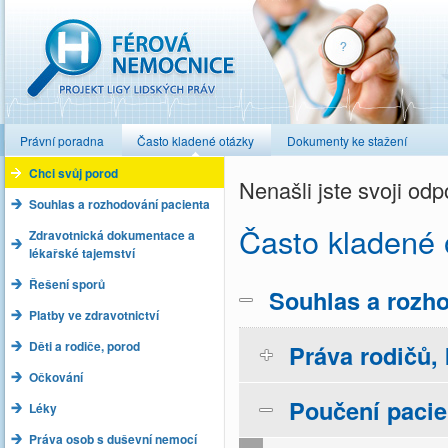
Férová nemocnice
Právní poradna
Často kladené otázky
Dokumenty ke stažení
Chci svůj porod
Nenašli jste svoji o
Souhlas a rozhodování pacienta
Často kladené 
Zdravotnická dokumentace a
lékařské tajemství
Řešení sporů
Souhlas a rozho
Platby ve zdravotnictví
Děti a rodiče, porod
Práva rodičů, 
Očkování
Poučení pacie
Léky
Práva osob s duševní nemocí