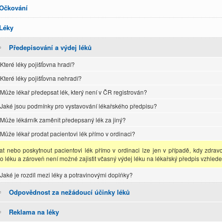
Očkování
Léky
Předepisování a výdej léků
Které léky pojišťovna hradí?
Které léky pojišťovna nehradí?
Může lékař předepsat lék, který není v ČR registrován?
Jaké jsou podmínky pro vystavování lékařského předpisu?
Může lékárník zaměnit předepsaný lék za jiný?
Může lékař prodat pacientovi lék přímo v ordinaci?
at nebo poskytnout pacientovi lék přímo v ordinaci lze jen v případě, kdy zdrav
to léku a zároveň není možné zajistit včasný výdej léku na lékařský předpis vzh
Jaké je rozdíl mezi léky a potravinovými doplňky?
Odpovědnost za nežádoucí účinky léků
Reklama na léky