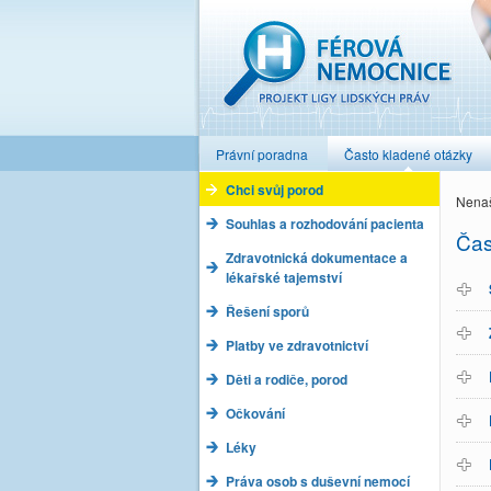
Férová nemocnice
Právní poradna
Často kladené otázky
Chci svůj porod
Nenaš
Souhlas a rozhodování pacienta
Čas
Zdravotnická dokumentace a
lékařské tajemství
Řešení sporů
Platby ve zdravotnictví
Děti a rodiče, porod
Očkování
Léky
Práva osob s duševní nemocí