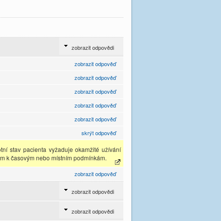
zobrazit odpovědi
zobrazit odpověď
zobrazit odpověď
zobrazit odpověď
zobrazit odpověď
zobrazit odpověď
skrýt odpověď
otní stav pacienta vyžaduje okamžité užívání
ledem k časovým nebo místním podmínkám.
zobrazit odpověď
zobrazit odpovědi
zobrazit odpovědi