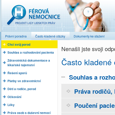
Férová nemocnice
Právní poradna
Často kladené otázky
Dokumenty ke stažení
Chci svůj porod
Nenašli jste svoji o
Souhlas a rozhodování pacienta
Často kladené 
Zdravotnická dokumentace a
lékařské tajemství
Řešení sporů
Souhlas a rozho
Platby ve zdravotnictví
Děti a rodiče, porod
Práva rodičů, 
Očkování
Poučení pacie
Léky
Práva osob s duševní nemocí