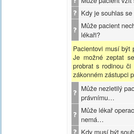
Může pacient vzít
Kdy je souhlas se
Může pacient nech
lékaři?
Pacientovi musí být
Je možné zeptat se
probrat s rodinou či
zákonném zástupci pa
Může nezletilý pa
právnímu…
Může lékař operaci
nemá…
Kdy musí být sou