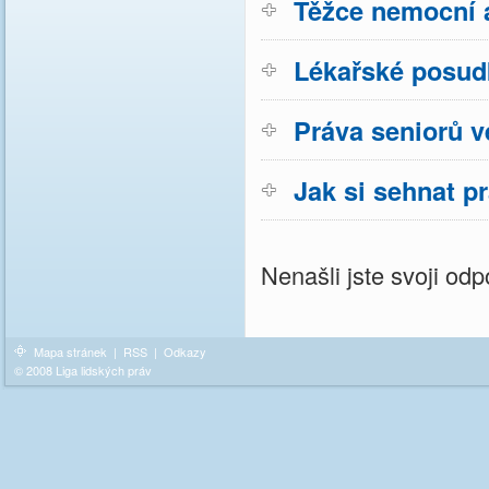
Těžce nemocní a
Lékařské posud
Práva seniorů v
Jak si sehnat p
Nenašli jste svoji o
Mapa stránek
|
RSS
|
Odkazy
© 2008 Liga lidských práv