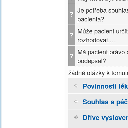
Je potřeba souhla
pacienta?
Může pacient urči
rozhodovat,…
Má pacient právo 
podepsal?
žádné otázky k tomut
Povinnosti lé
Souhlas s péčí
Dříve vyslove