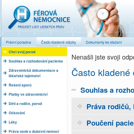
Férová nemocnice
Právní poradna
Často kladené otázky
Dokumenty ke stažení
Chci svůj porod
Nenašli jste svoji o
Souhlas a rozhodování pacienta
Často kladené 
Zdravotnická dokumentace a
lékařské tajemství
Řešení sporů
Souhlas a rozho
Platby ve zdravotnictví
Děti a rodiče, porod
Práva rodičů, 
Očkování
Poučení pacie
Léky
Práva osob s duševní nemocí