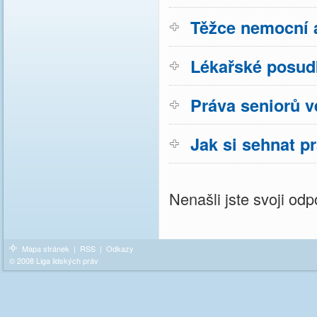
Těžce nemocní a
Lékařské posud
Práva seniorů v
Jak si sehnat p
Nenašli jste svoji o
Mapa stránek
|
RSS
|
Odkazy
© 2008 Liga lidských práv