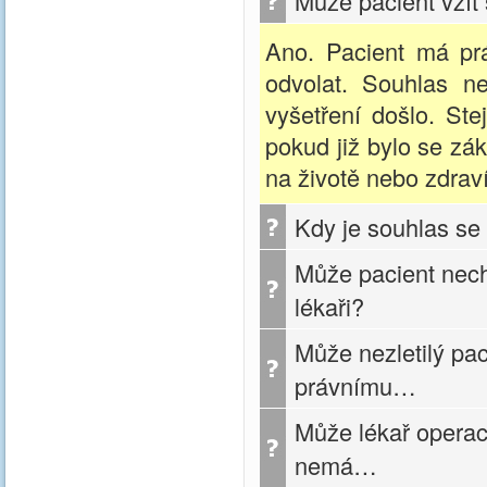
Může pacient vzít
Ano. Pacient má pr
odvolat. Souhlas ne
vyšetření došlo. Ste
pokud již bylo se zá
na životě nebo zdraví
Kdy je souhlas se
Může pacient nech
lékaři?
Může nezletilý pa
právnímu…
Může lékař operaci
nemá…