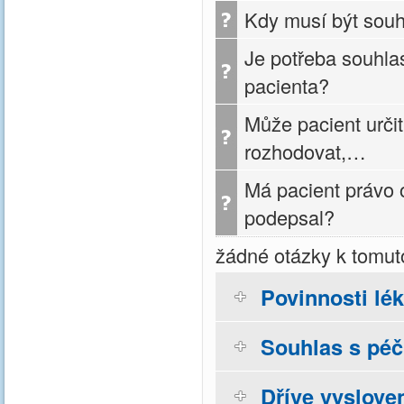
Kdy musí být sou
Je potřeba souhla
pacienta?
Může pacient urči
rozhodovat,…
Má pacient právo 
podepsal?
žádné otázky k tomut
Povinnosti lé
Souhlas s péčí
Dříve vyslove