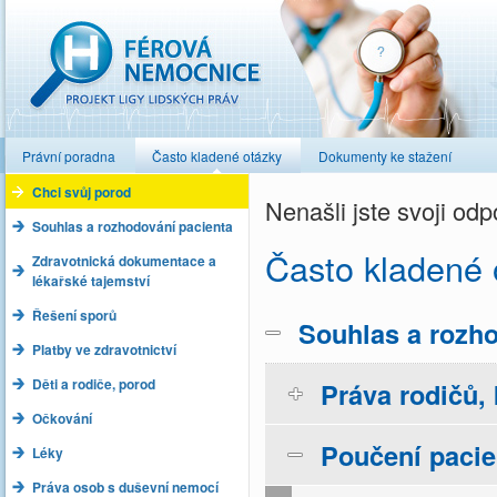
Férová nemocnice
Právní poradna
Často kladené otázky
Dokumenty ke stažení
Chci svůj porod
Nenašli jste svoji o
Souhlas a rozhodování pacienta
Často kladené 
Zdravotnická dokumentace a
lékařské tajemství
Řešení sporů
Souhlas a rozho
Platby ve zdravotnictví
Děti a rodiče, porod
Práva rodičů, 
Očkování
Poučení pacie
Léky
Práva osob s duševní nemocí