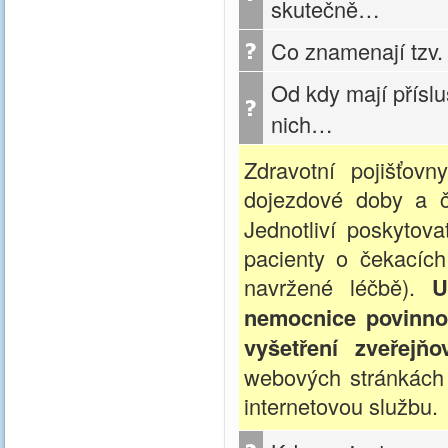
skutečně…
Co znamenají tzv.
Od kdy mají příslu
nich…
Zdravotní pojišťov
dojezdové doby a 
Jednotliví poskytova
pacienty o čekacíc
navržené léčbě).
U
nemocnice povinnos
vyšetření zveřejňo
webových stránkách 
internetovou službu.