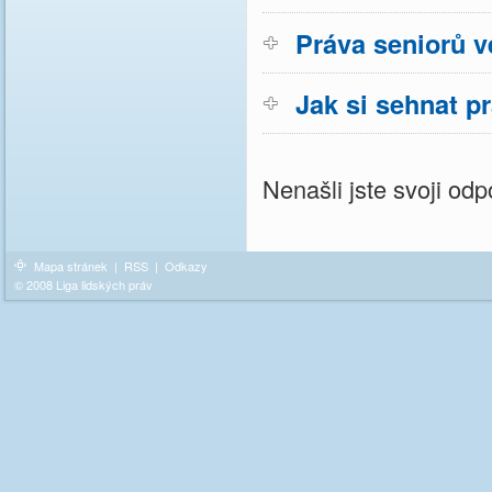
Práva seniorů v
Jak si sehnat p
Nenašli jste svoji o
Mapa stránek
|
RSS
|
Odkazy
© 2008 Liga lidských práv