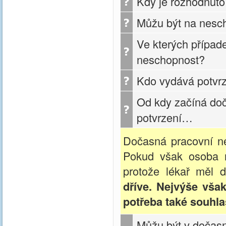
Kdy je rozhodnuto
Můžu být na nesc
Ve kterých případ
neschopnost?
Kdo vydává potvrz
Od kdy začíná do
potvrzení…
Dočasná pracovní 
Pokud však osoba 
protože lékař měl d
dříve. Nejvýše však
potřeba také souhla
Můžu být v dočasn