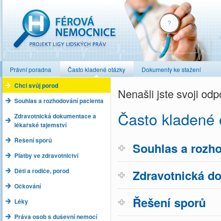
Férová nemocnice
Právní poradna
Často kladené otázky
Dokumenty ke stažení
Chci svůj porod
Nenašli jste svoji o
Souhlas a rozhodování pacienta
Často kladené 
Zdravotnická dokumentace a
lékařské tajemství
Řešení sporů
Souhlas a rozho
Platby ve zdravotnictví
Děti a rodiče, porod
Zdravotnická do
Očkování
Řešení sporů
Léky
Práva osob s duševní nemocí