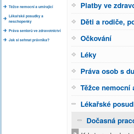
Platby ve zdravo
Těžce nemocní a umírající
Lékařské posudky a
Děti a rodiče, p
neschopenky
Práva seniorů ve zdravotnictví
Očkování
Jak si sehnat právníka?
Léky
Práva osob s d
Těžce nemocní a
Lékařské posud
Dočasná prac