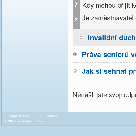
Kdy mohou přijít k
Je zaměstnavatel
Invalidní důc
Práva seniorů v
Jak si sehnat p
Nenašli jste svoji o
Mapa stránek
|
RSS
|
Odkazy
© 2008 Liga lidských práv