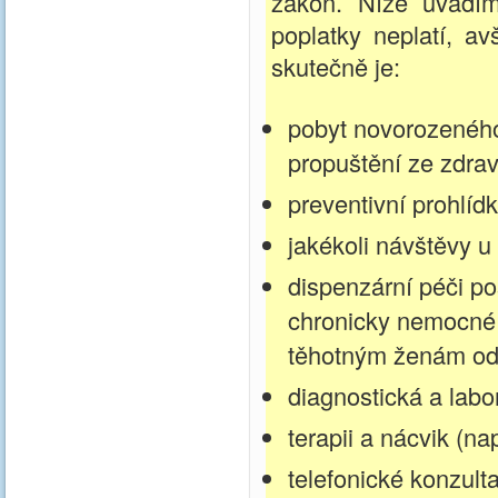
zákon. Níže uvádí
poplatky neplatí, a
skutečně je:
pobyt novorozeného
propuštění ze zdrav
preventivní prohlídk
jakékoli návštěvy u 
dispenzární péči p
chronicky nemocné 
těhotným ženám ode 
diagnostická a labor
terapii a nácvik (na
telefonické konzult