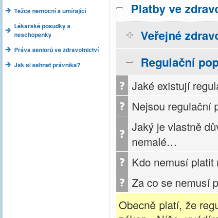
Platby ve zdravo
Těžce nemocní a umírající
Lékařské posudky a
Veřejné zdravo
neschopenky
Práva seniorů ve zdravotnictví
Regulační pop
Jak si sehnat právníka?
Jaké existují regu
Nejsou regulační p
Jaký je vlastně d
nemalé…
Kdo nemusí platit 
Za co se nemusí pl
Obecně platí, že reg