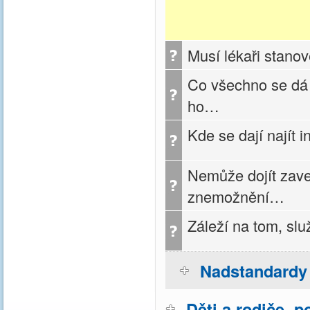
Musí lékaři stanov
Co všechno se dá 
ho…
Kde se dají najít 
Nemůže dojít zave
znemožnění…
Záleží na tom, slu
Nadstandardy 
Děti a rodiče, p