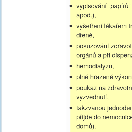
vypisování „papírů“
apod.),
vyšetření lékařem t
dřeně,
posuzování zdravotn
orgánů a při dispen
hemodialýzu,
plně hrazené výkony
poukaz na zdravotni
vyzvednutí,
takzvanou jednodenn
přijde do nemocnice
domů).