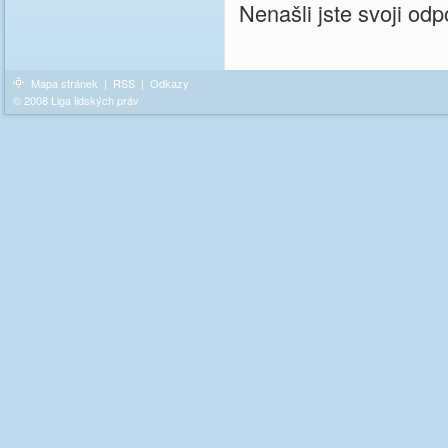
Nenašli jste svoji o
Mapa stránek
|
RSS
|
Odkazy
© 2008 Liga lidských práv