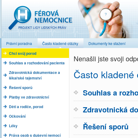
Férová nemocnice
Právní poradna
Často kladené otázky
Dokumenty ke stažení
Chci svůj porod
Nenašli jste svoji o
Souhlas a rozhodování pacienta
Často kladené 
Zdravotnická dokumentace a
lékařské tajemství
Řešení sporů
Souhlas a rozho
Platby ve zdravotnictví
Děti a rodiče, porod
Zdravotnická do
Očkování
Řešení sporů
Léky
Práva osob s duševní nemocí