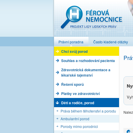
Férová nemocnice
Právní poradna
Často kladené otázky
Chci svůj porod
Prá
Souhlas a rozhodování pacienta
Zdravotnická dokumentace a
lékařské tajemství
Řešení sporů
Ny
Platby ve zdravotnictví
Vyh
Děti a rodiče, porod
Práva během těhotenství a porodu
Nalez
Ambulantní porod
Porody mimo porodnici