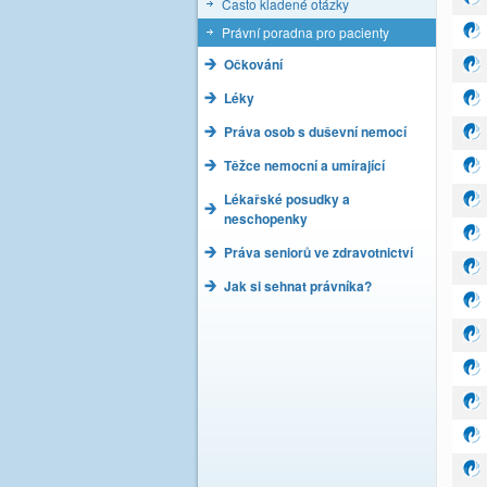
Často kladené otázky
Právní poradna pro pacienty
Očkování
Léky
Práva osob s duševní nemocí
Těžce nemocní a umírající
Lékařské posudky a
neschopenky
Práva seniorů ve zdravotnictví
Jak si sehnat právníka?