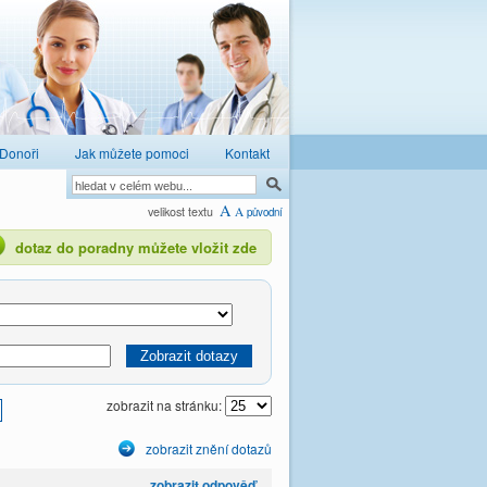
Donoři
Jak můžete pomoci
Kontakt
A
velikost textu
A
původní
dotaz do poradny můžete vložit zde
zobrazit na stránku:
zobrazit znění dotazů
zobrazit odpověď