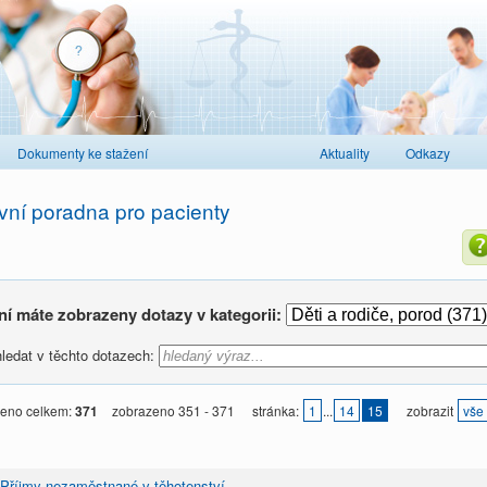
Dokumenty ke stažení
Aktuality
Odkazy
vní poradna pro pacienty
ní máte zobrazeny dotazy v kategorii:
ledat v těchto dotazech:
eno celkem:
371
zobrazeno 351 - 371
stránka:
1
...
14
15
zobrazit
vše
Příjmy nezaměstnané v těhotenství